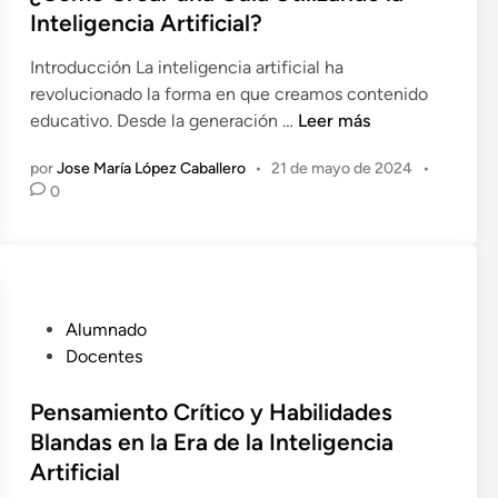
c
Inteligencia Artificial?
a
Introducción La inteligencia artificial ha
d
revolucionado la forma en que creamos contenido
o
¿
educativo. Desde la generación …
Leer más
e
C
n
por
Jose María López Caballero
•
21 de mayo de 2024
•
ó
0
m
o
C
r
e
P
Alumnado
a
u
Docentes
r
b
u
l
Pensamiento Crítico y Habilidades
n
i
Blandas en la Era de la Inteligencia
a
c
G
Artificial
a
u