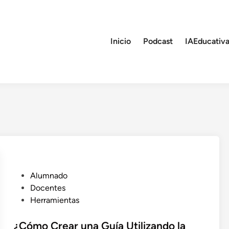
Inicio
Podcast
IAEducativa
P
Alumnado
u
Docentes
b
Herramientas
l
i
¿Cómo Crear una Guía Utilizando la