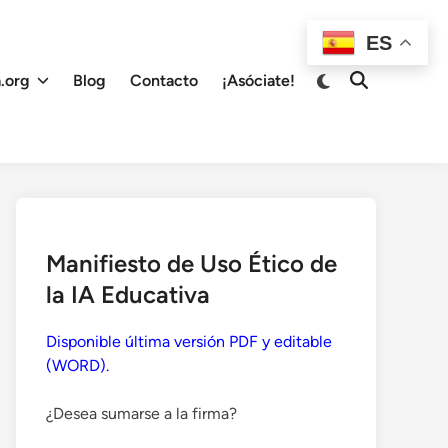
ES
Cambiar
.org
Blog
Contacto
¡Asóciate!
Abrir
a
búsqueda
modo
oscuro
Manifiesto de Uso Ético de
la IA Educativa
Disponible última versión PDF y editable
(WORD).
¿Desea sumarse a la firma?