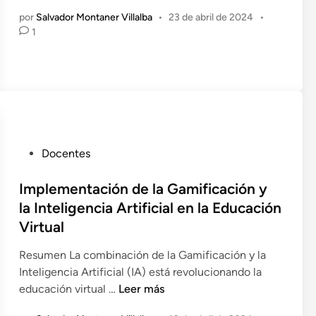
l
r
d
o
por
Salvador Montaner Villalba
•
23 de abril de 2024
•
i
o
o
1
y
g
p
e
H
e
u
n
a
n
e
b
c
s
i
i
t
l
a
a
i
A
P
d
P
Docentes
r
e
a
u
t
d
d
b
Implementación de la Gamificación y
i
a
e
l
la Inteligencia Artificial en la Educación
f
g
s
i
i
ó
Virtual
B
c
c
g
l
a
Resumen La combinación de la Gamificación y la
i
i
a
d
Inteligencia Artificial (IA) está revolucionando la
a
c
n
o
I
educación virtual …
Leer más
l
a
d
e
m
?
d