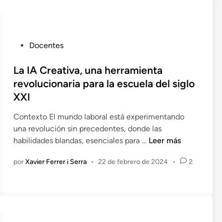
g
n
m
e
t
i
n
e
e
c
s
n
P
Docentes
i
:
t
u
a
U
o
b
La IA Creativa, una herramienta
A
n
E
l
revolucionaria para la escuela del siglo
r
E
d
i
XXI
t
n
u
c
i
f
c
a
Contexto El mundo laboral está experimentando
f
o
a
d
una revolución sin precedentes, donde las
i
q
t
o
L
habilidades blandas, esenciales para …
Leer más
c
u
i
e
a
i
e
v
por
Xavier Ferrer i Serra
•
22 de febrero de 2024
•
2
n
I
a
I
o
A
l
n
A
C
e
n
b
r
n
o
i
e
l
v
e