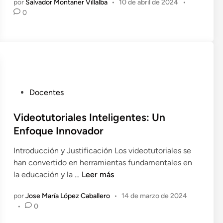
por
Salvador Montaner Villalba
•
10 de abril de 2024
•
a
n
p
e
0
s
l
I
e
e
A
n
m
y
l
e
M
a
n
e
E
t
t
r
a
a
P
Docentes
a
c
v
u
d
i
e
b
Videotutoriales Inteligentes: Un
e
ó
r
l
Enfoque Innovador
l
n
s
i
a
d
o
Introducción y Justificación Los videotutoriales se
c
I
e
e
han convertido en herramientas fundamentales en
a
n
l
d
V
la educación y la …
Leer más
d
t
a
u
i
o
e
G
por
Jose María López Caballero
•
14 de marzo de 2024
c
d
e
•
l
0
a
a
e
n
i
m
t
o