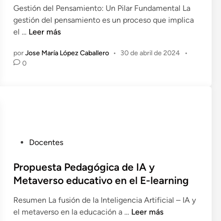
d
Gestión del Pensamiento: Un Pilar Fundamental La
í
o
gestión del pensamiento es un proceso que implica
a
e
P
el …
Leer más
U
n
e
t
por
Jose María López Caballero
•
30 de abril de 2024
•
n
i
0
s
l
a
i
m
z
i
a
e
n
n
d
t
o
P
Docentes
o
l
u
C
a
b
Propuesta Pedagógica de IA y
r
I
l
Metaverso educativo en el E-learning
í
n
i
t
t
Resumen La fusión de la Inteligencia Artificial – IA y
c
i
e
P
el metaverso en la educación a …
Leer más
a
c