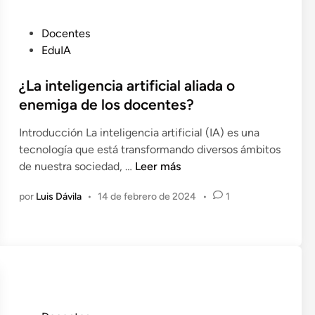
a
a
a
r
t
E
d
t
P
Docentes
i
d
o
o
u
EduIA
v
u
r
(
b
a
c
O
l
¿La inteligencia artificial aliada o
,
a
p
i
enemiga de los docentes?
u
c
e
c
n
i
n
Introducción La inteligencia artificial (IA) es una
a
a
ó
E
tecnología que está transformando diversos ámbitos
d
h
n
d
¿
de nuestra sociedad, …
Leer más
o
e
V
u
L
e
r
i
por
Luis Dávila
•
14 de febrero de 2024
•
1
c
a
n
r
r
a
i
a
t
t
n
m
u
i
t
i
a
o
e
e
l
n
l
n
a
i
t