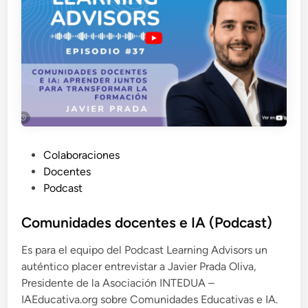
P
Colaboraciones
u
Docentes
b
Podcast
l
i
Comunidades docentes e IA (Podcast)
c
Es para el equipo del Podcast Learning Advisors un
a
auténtico placer entrevistar a Javier Prada Oliva,
d
Presidente de la Asociación INTEDUA –
o
IAEducativa.org sobre Comunidades Educativas e IA.
e