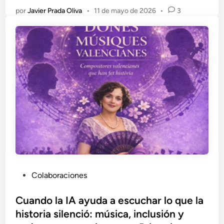
por
Javier Prada Oliva
•
11 de mayo de 2026
•
3
P
Colaboraciones
u
b
Cuando la IA ayuda a escuchar lo que la
l
historia silenció: música, inclusión y
i