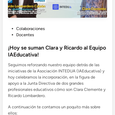
P
Colaboraciones
u
Docentes
b
l
¡Hoy se suman Clara y Ricardo al Equipo
i
IAEducativa!
c
Seguimos reforzando nuestro equipo detrás de las
a
iniciativas de la Asociación INTEDUA (IAEducativa) y
d
hoy celebramos la incorporación, en la figura de
o
apoyo a la Junta Directiva de dos grandes
e
profesionales educativos cómo son Clara Clemente y
n
Ricardo Lombardero.
A continuación te contamos un poquito más sobre
ellos: