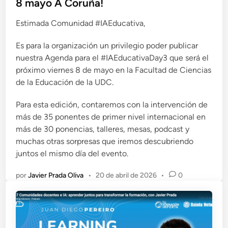
8 mayo A Coruña!
a
Estimada Comunidad #IAEducativa,
d
o
Es para la organización un privilegio poder publicar
e
nuestra Agenda para el #IAEducativaDay3 que será el
n
próximo viernes 8 de mayo en la Facultad de Ciencias
de la Educación de la UDC.
Para esta edición, contaremos con la intervención de
más de 35 ponentes de primer nivel internacional en
más de 30 ponencias, talleres, mesas, podcast y
muchas otras sorpresas que iremos descubriendo
juntos el mismo día del evento.
por
Javier Prada Oliva
•
20 de abril de 2026
•
0