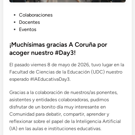
P
Colaboraciones
u
Docentes
b
Eventos
l
i
¡Muchísimas gracias A Coruña por
c
acoger nuestro #Day3!
a
El pasado viernes 8 de mayo de 2026, tuvo lugar en la
d
Facultad de Ciencias de la Educación (UDC) nuestro
o
esperado #IAEducativaDay3.
e
n
Gracias a la colaboración de nuestros/as ponentes,
asistentes y entidades colaboradoras, pudimos
disfrutar de un bonito día muy interesante en
Comunidad para debatir, compartir, aprender y
reflexionar sobre el papel de la Inteligencia Artificial
(IA) en las aulas e instituciones educativas.