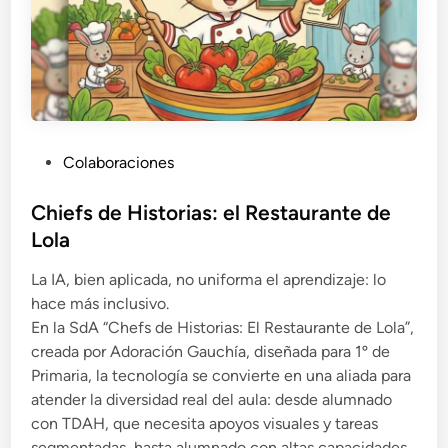
P
Colaboraciones
u
b
Chiefs de Historias: el Restaurante de
l
Lola
i
La IA, bien aplicada, no uniforma el aprendizaje: lo
c
hace más inclusivo.
a
En la SdA “Chefs de Historias: El Restaurante de Lola”,
d
creada por Adoración Gauchía, diseñada para 1º de
o
Primaria, la tecnología se convierte en una aliada para
e
atender la diversidad real del aula: desde alumnado
n
con TDAH, que necesita apoyos visuales y tareas
segmentadas, hasta alumnado con altas capacidades,