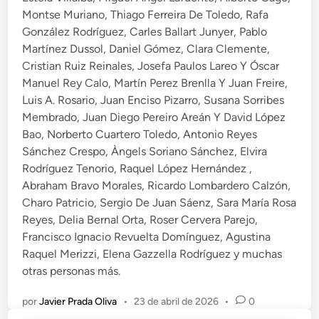
Montse Muriano, Thiago Ferreira De Toledo, Rafa
González Rodríguez, Carles Ballart Junyer, Pablo
Martínez Dussol, Daniel Gómez, Clara Clemente,
Cristian Ruiz Reinales, Josefa Paulos Lareo Y Óscar
Manuel Rey Calo, Martín Perez Brenlla Y Juan Freire,
Luis A. Rosario, Juan Enciso Pizarro, Susana Sorribes
Membrado, Juan Diego Pereiro Areán Y David López
Bao, Norberto Cuartero Toledo, Antonio Reyes
Sánchez Crespo, Àngels Soriano Sánchez, Elvira
Rodríguez Tenorio, Raquel López Hernández ,
Abraham Bravo Morales, Ricardo Lombardero Calzón,
Charo Patricio, Sergio De Juan Sáenz, Sara María Rosa
Reyes, Delia Bernal Orta, Roser Cervera Parejo,
Francisco Ignacio Revuelta Domínguez, Agustina
Raquel Merizzi, Elena Gazzella Rodríguez y muchas
otras personas más.
por
Javier Prada Oliva
•
23 de abril de 2026
•
0