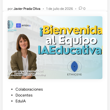
por
Javier Prada Oliva
•
1 de julio de 2026
•
0
P
Colaboraciones
u
Docentes
b
EduIA
l