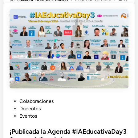
P
Colaboraciones
u
Docentes
b
Eventos
l
i
¡Publicada la Agenda #IAEducativaDay3
c