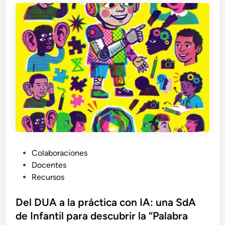
P
Colaboraciones
u
Docentes
b
Recursos
l
i
Del DUA a la práctica con IA: una SdA
c
de Infantil para descubrir la “Palabra
a