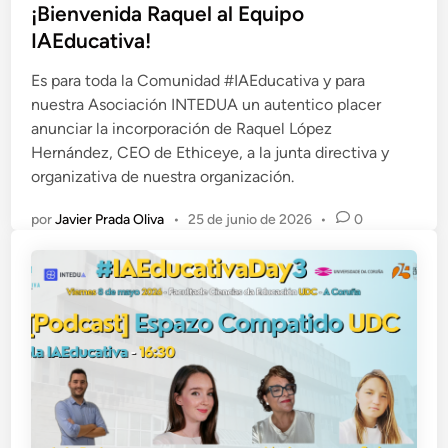
i
¡Bienvenida Raquel al Equipo
c
IAEducativa!
a
Es para toda la Comunidad #IAEducativa y para
d
nuestra Asociación INTEDUA un autentico placer
o
anunciar la incorporación de Raquel López
e
Hernández, CEO de Ethiceye, a la junta directiva y
n
organizativa de nuestra organización.
por
Javier Prada Oliva
•
25 de junio de 2026
•
0