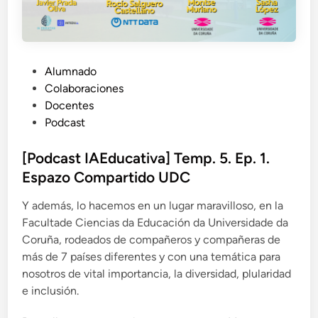
P
Alumnado
u
Colaboraciones
b
Docentes
l
Podcast
i
c
[Podcast IAEducativa] Temp. 5. Ep. 1.
a
Espazo Compartido UDC
d
Y además, lo hacemos en un lugar maravilloso, en la
o
Facultade Ciencias da Educación da Universidade da
e
Coruña, rodeados de compañeros y compañeras de
n
más de 7 países diferentes y con una temática para
nosotros de vital importancia, la diversidad, plularidad
e inclusión.