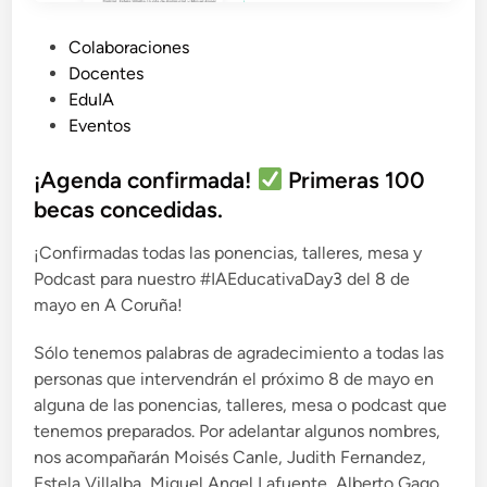
P
Colaboraciones
u
Docentes
b
EduIA
l
Eventos
i
c
¡Agenda confirmada!
Primeras 100
a
becas concedidas.
d
¡Confirmadas todas las ponencias, talleres, mesa y
o
Podcast para nuestro #IAEducativaDay3 del 8 de
e
mayo en A Coruña!
n
Sólo tenemos palabras de agradecimiento a todas las
personas que intervendrán el próximo 8 de mayo en
alguna de las ponencias, talleres, mesa o podcast que
tenemos preparados. Por adelantar algunos nombres,
nos acompañarán Moisés Canle, Judith Fernandez,
Estela Villalba, Miguel Angel Lafuente, Alberto Gago,