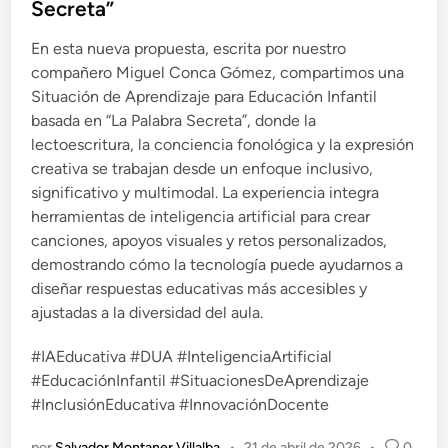
Secreta”
d
o
En esta nueva propuesta, escrita por nuestro
e
compañero Miguel Conca Gómez, compartimos una
n
Situación de Aprendizaje para Educación Infantil
basada en “La Palabra Secreta”, donde la
lectoescritura, la conciencia fonológica y la expresión
creativa se trabajan desde un enfoque inclusivo,
significativo y multimodal. La experiencia integra
herramientas de inteligencia artificial para crear
canciones, apoyos visuales y retos personalizados,
demostrando cómo la tecnología puede ayudarnos a
diseñar respuestas educativas más accesibles y
ajustadas a la diversidad del aula.
#IAEducativa #DUA #InteligenciaArtificial
#EducaciónInfantil #SituacionesDeAprendizaje
#InclusiónEducativa #InnovaciónDocente
por
Salvador Montaner Villalba
•
21 de abril de 2026
•
0