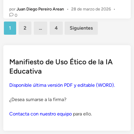
n
por
Juan Diego Pereiro Arean
•
28 de marzo de 2026
•
0
Paginación
1
2
…
4
Siguientes
de
entradas
Manifiesto de Uso Ético de la IA
Educativa
Disponible última versión PDF y editable (WORD).
¿Desea sumarse a la firma?
Contacta con nuestro equipo
para ello.