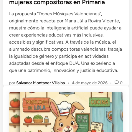
mujeres compositoras en Primaria
c
a
La propuesta “Dones Músiques Valencianes”,
d
originalmente redacta por Maria Jùlia Rovira Vicente,
o
muestra cómo la inteligencia artificial puede ayudar a
e
crear experiencias educativas más inclusivas,
n
accesibles y significativas. A través de la música, el
alumnado descubre compositoras valencianas, trabaja
la igualdad de género y participa en actividades
adaptadas desde el enfoque DUA. Una experiencia
que une patrimonio, innovación y justicia educativa.
por
Salvador Montaner Villalba
•
4 de mayo de 2026
•
0