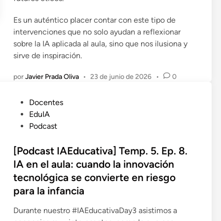
Es un auténtico placer contar con este tipo de
intervenciones que no solo ayudan a reflexionar
sobre la IA aplicada al aula, sino que nos ilusiona y
sirve de inspiración.
por
Javier Prada Oliva
•
23 de junio de 2026
•
0
P
Docentes
u
EduIA
b
Podcast
l
i
[Podcast IAEducativa] Temp. 5. Ep. 8.
c
IA en el aula: cuando la innovación
a
tecnológica se convierte en riesgo
d
para la infancia
o
e
Durante nuestro #IAEducativaDay3 asistimos a
n