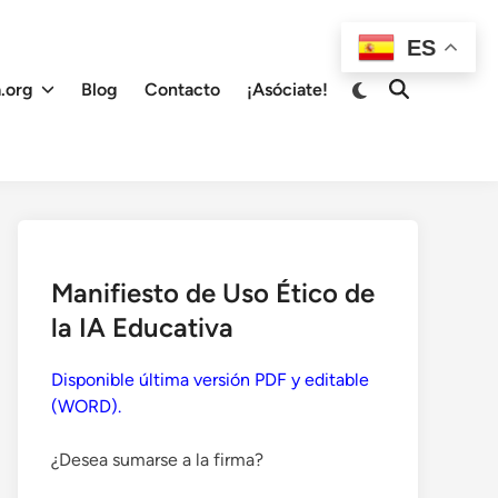
ES
Cambiar
.org
Blog
Contacto
¡Asóciate!
Abrir
a
búsqueda
modo
oscuro
Manifiesto de Uso Ético de
la IA Educativa
Disponible última versión PDF y editable
(WORD).
¿Desea sumarse a la firma?