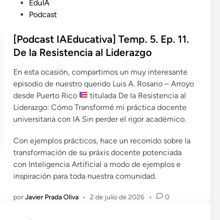
u
EduIA
b
Podcast
l
i
[Podcast IAEducativa] Temp. 5. Ep. 11.
c
De la Resistencia al Liderazgo
a
En esta ocasión, compartimos un muy interesante
d
episodio de nuestro querido Luis A. Rosario – Arroyo
o
desde Puerto Rico
titulada De la Resistencia al
e
Liderazgo: Cómo Transformé mi práctica docente
n
universitaria con IA Sin perder el rigor académico.
Con ejemplos prácticos, hace un recorrido sobre la
transformación de su práxis docente potenciada
con Inteligencia Artificial a modo de ejemplos e
inspiración para toda nuestra comunidad.
por
Javier Prada Oliva
•
2 de julio de 2026
•
0