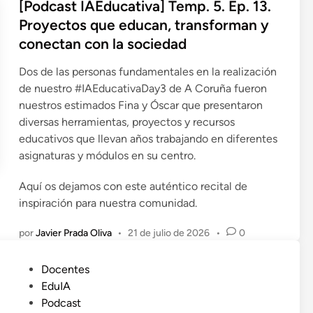
i
[Podcast IAEducativa] Temp. 5. Ep. 13.
c
Proyectos que educan, transforman y
a
conectan con la sociedad
d
o
Dos de las personas fundamentales en la realización
e
de nuestro #IAEducativaDay3 de A Coruña fueron
n
nuestros estimados Fina y Óscar que presentaron
diversas herramientas, proyectos y recursos
educativos que llevan años trabajando en diferentes
asignaturas y módulos en su centro.
Aquí os dejamos con este auténtico recital de
inspiración para nuestra comunidad.
por
Javier Prada Oliva
•
21 de julio de 2026
•
0
P
Docentes
u
EduIA
b
Podcast