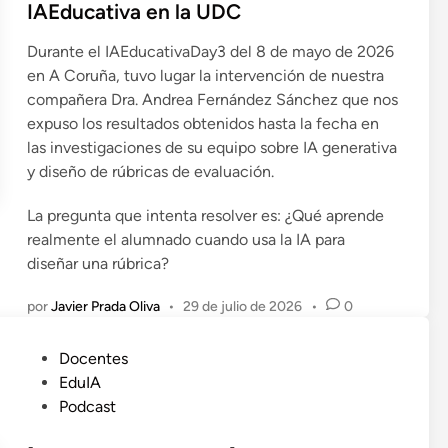
a
IAEducativa en la UDC
d
o
Durante el IAEducativaDay3 del 8 de mayo de 2026
e
en A Coruña, tuvo lugar la intervención de nuestra
n
compañera Dra. Andrea Fernández Sánchez que nos
expuso los resultados obtenidos hasta la fecha en
las investigaciones de su equipo sobre IA generativa
y diseño de rúbricas de evaluación.
La pregunta que intenta resolver es: ¿Qué aprende
realmente el alumnado cuando usa la IA para
diseñar una rúbrica?
por
Javier Prada Oliva
•
29 de julio de 2026
•
0
P
Docentes
u
EduIA
b
Podcast
l