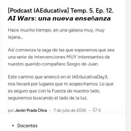
l
i
[Podcast IAEducativa] Temp. 5. Ep. 12.
c
𝘼𝙄 𝙒𝙖𝙧𝙨: 𝙪𝙣𝙖 𝙣𝙪𝙚𝙫𝙖 𝙚𝙣𝙨𝙚ñ𝙖𝙣𝙯𝙖
a
Hace mucho tiempo, en una galaxia muy, muy
d
lejana…
o
e
Así comienza la saga de las que esperamos que sea
n
una serie de intervenciones MUY interesantes de
nuestro querido compañero Sergio de Juan.
Este camino que arrancó en el IAEducativaDay3,
nos llevará por lugares que ni sospechamos. Lo que
es seguro que con la Fuerza de nuestro lado,
seguiremos buscando el lado de la luz.
por
Javier Prada Oliva
•
7 de julio de 2026
•
0
P
Docentes