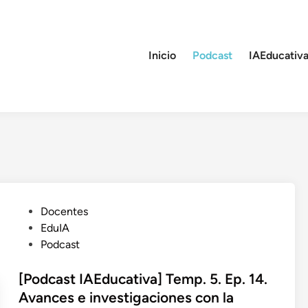
Inicio
Podcast
IAEducativa
P
Docentes
u
EduIA
b
Podcast
l
i
[Podcast IAEducativa] Temp. 5. Ep. 14.
c
Avances e investigaciones con la