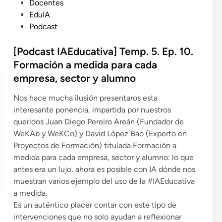
P
Docentes
u
EduIA
b
Podcast
l
i
[Podcast IAEducativa] Temp. 5. Ep. 10.
c
Formación a medida para cada
a
empresa, sector y alumno
d
o
Nos hace mucha ilusión presentaros esta
e
interesante ponencia, impartida por nuestros
n
queridos Juan Diego Pereiro Areán (Fundador de
WeKAb y WeKCo) y David López Bao (Experto en
Proyectos de Formación) titulada Formación a
medida para cada empresa, sector y alumno: lo que
antes era un lujo, ahora es posible con IA dónde nos
muestran varios ejemplo del uso de la #IAEducativa
a medida.
Es un auténtico placer contar con este tipo de
intervenciones que no solo ayudan a reflexionar