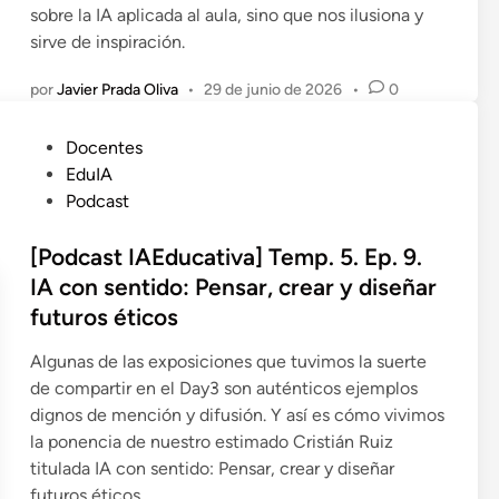
sobre la IA aplicada al aula, sino que nos ilusiona y
sirve de inspiración.
por
Javier Prada Oliva
•
29 de junio de 2026
•
0
P
Docentes
u
EduIA
b
Podcast
l
i
[Podcast IAEducativa] Temp. 5. Ep. 9.
c
IA con sentido: Pensar, crear y diseñar
a
futuros éticos
d
o
Algunas de las exposiciones que tuvimos la suerte
e
de compartir en el Day3 son auténticos ejemplos
n
dignos de mención y difusión. Y así es cómo vivimos
la ponencia de nuestro estimado Cristián Ruiz
titulada IA con sentido: Pensar, crear y diseñar
futuros éticos.