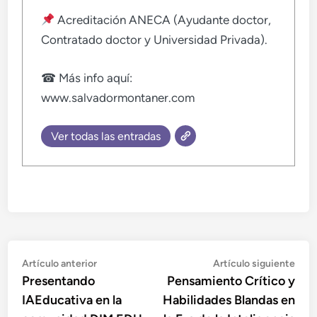
Acreditación ANECA (Ayudante doctor,
Contratado doctor y Universidad Privada).
☎ Más info aquí:
www.salvadormontaner.com
Ver todas las entradas
Navegación
Artículo
Artí
Artículo anterior
Artículo siguiente
anterior:
sigu
Presentando
Pensamiento Crítico y
de
IAEducativa en la
Habilidades Blandas en
entradas