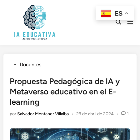
Saltar
al
ES
contenido
Men
Abrir
prin
búsqueda
Publicado
Docentes
en
Propuesta Pedagógica de IA y
Metaverso educativo en el E-
learning
por
Salvador Montaner Villalba
•
23 de abril de 2024
•
1