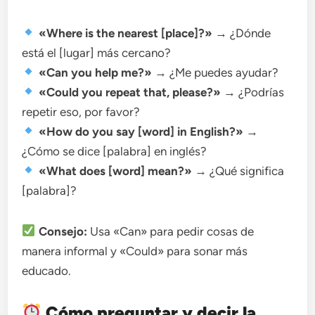
«Where is the nearest [place]?»
→ ¿Dónde
está el [lugar] más cercano?
«Can you help me?»
→ ¿Me puedes ayudar?
«Could you repeat that, please?»
→ ¿Podrías
repetir eso, por favor?
«How do you say [word] in English?»
→
¿Cómo se dice [palabra] en inglés?
«What does [word] mean?»
→ ¿Qué significa
[palabra]?
Consejo:
Usa «Can» para pedir cosas de
manera informal y «Could» para sonar más
educado.
Cómo preguntar y decir la