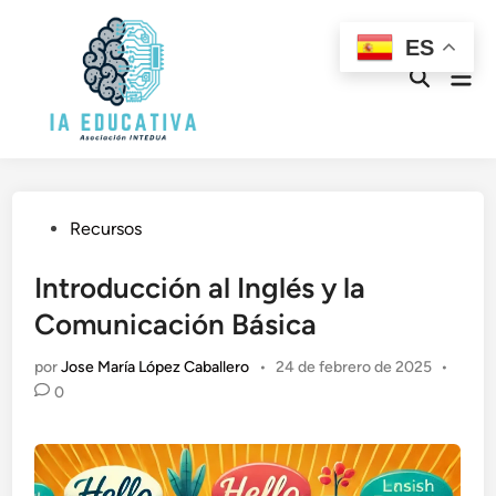
Saltar
al
ES
contenido
Men
Abrir
prin
búsqueda
Publicado
Recursos
en
Introducción al Inglés y la
Comunicación Básica
por
Jose María López Caballero
•
24 de febrero de 2025
•
0