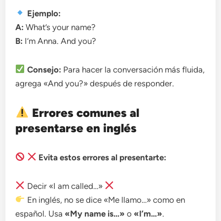
Ejemplo:
A:
What’s your name?
B:
I’m Anna. And you?
Consejo:
Para hacer la conversación más fluida,
agrega «And you?» después de responder.
Errores comunes al
presentarse en inglés
Evita estos errores al presentarte:
Decir «I am called…»
En inglés, no se dice «Me llamo…» como en
español. Usa
«My name is…»
o
«I’m…»
.