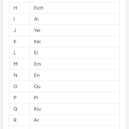
H
Eich
I
Ai
J
Yei
K
Kei
L
El
M
Em
N
En
O
Ou
P
Pi
Q
Kiu
R
Ar