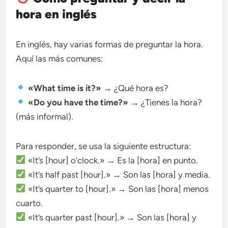
hora en inglés
En inglés, hay varias formas de preguntar la hora.
Aquí las más comunes:
«What time is it?»
→ ¿Qué hora es?
«Do you have the time?»
→ ¿Tienes la hora?
(más informal).
Para responder, se usa la siguiente estructura:
«It’s [hour] o’clock.» → Es la [hora] en punto.
«It’s half past [hour].» → Son las [hora] y media.
«It’s quarter to [hour].» → Son las [hora] menos
cuarto.
«It’s quarter past [hour].» → Son las [hora] y