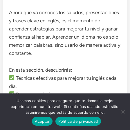
Ahora que ya conoces los saludos, presentaciones
y frases clave en inglés, es el momento de
aprender estrategias para mejorar tu nivel y ganar
confianza al hablar. Aprender un idioma no es solo
memorizar palabras, sino usarlo de manera activa y
constante.
En esta sección, descubrirás:
Técnicas efectivas para mejorar tu inglés cada
día.
Recursos prácticos que puedes usar.
Usamos cookies para asegurar que te damos la mejor
Cómo practicar con amigos o en grupo.
experiencia en nuestra web. Si continúas usando este sitio,
Métodos de memorización para recordar
asumiremos que estás de acuerdo con ello.
palabras y frases clave.
Aceptar
Política de privacidad