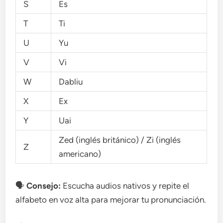
S
Es
T
Ti
U
Yu
V
Vi
W
Dabliu
X
Ex
Y
Uai
Zed (inglés británico) / Zi (inglés
Z
americano)
🗣
Consejo:
Escucha audios nativos y repite el
alfabeto en voz alta para mejorar tu pronunciación.