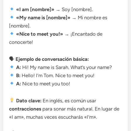
«I am [nombre]»
→ Soy [nombre].
«My name is [nombre]»
→ Mi nombre es
[nombre].
«Nice to meet you!»
→ ¡Encantado de
conocerte!
🗣
Ejemplo de conversación básica:
A:
Hi! My name is Sarah. What’s your name?
B:
Hello! I’m Tom. Nice to meet you!
A:
Nice to meet you too!
Dato clave:
En inglés, es común usar
contracciones
para sonar más natural. En lugar de
«I am», muchas veces escucharás «I’m».