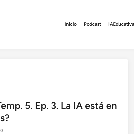
Inicio
Podcast
IAEducativa
emp. 5. Ep. 3. La IA está en
os?
0