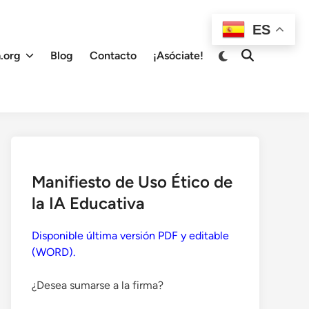
ES
Cambiar
.org
Blog
Contacto
¡Asóciate!
Abrir
a
búsqueda
modo
oscuro
Manifiesto de Uso Ético de
la IA Educativa
Disponible última versión PDF y editable
(WORD).
¿Desea sumarse a la firma?