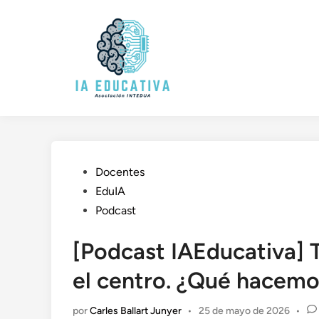
Saltar
al
contenido
Publicado
Docentes
en
EduIA
Podcast
[Podcast IAEducativa] T
el centro. ¿Qué hacem
por
Carles Ballart Junyer
•
25 de mayo de 2026
•