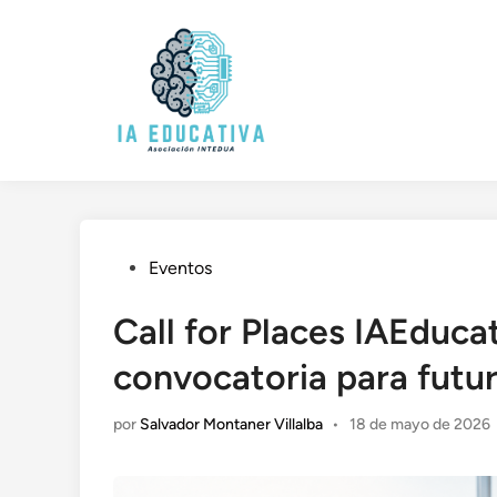
Saltar
al
contenido
Publicado
Eventos
en
Call for Places IAEduca
convocatoria para futu
por
Salvador Montaner Villalba
•
18 de mayo de 2026