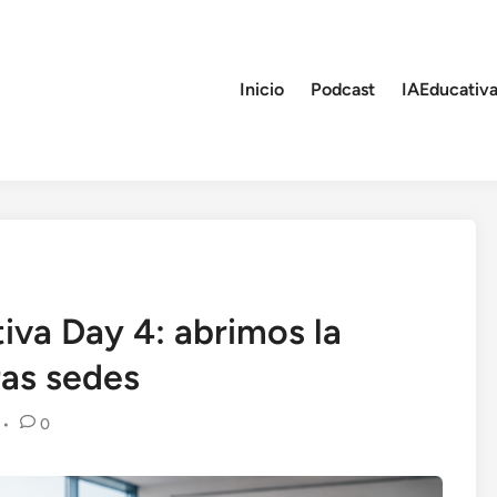
Inicio
Podcast
IAEducativa
tiva Day 4: abrimos la
ras sedes
•
0