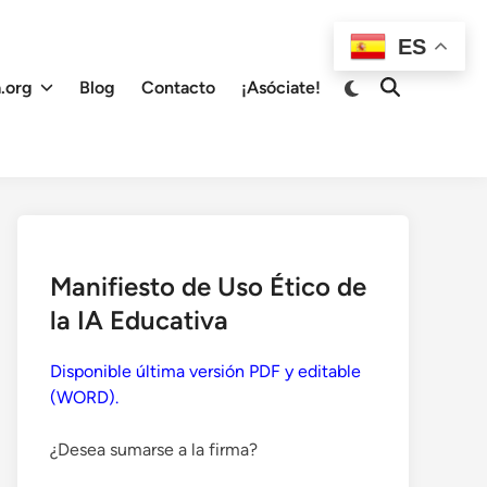
ES
Cambiar
.org
Blog
Contacto
¡Asóciate!
Abrir
a
búsqueda
modo
oscuro
Manifiesto de Uso Ético de
la IA Educativa
Disponible última versión PDF y editable
(WORD).
¿Desea sumarse a la firma?