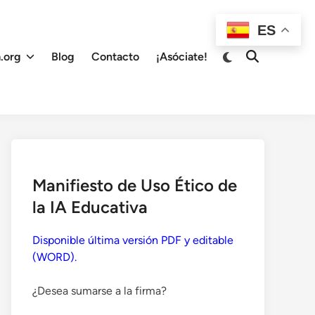
ES
Cambiar
.org
Blog
Contacto
¡Asóciate!
Abrir
a
búsqueda
modo
oscuro
Manifiesto de Uso Ético de
la IA Educativa
Disponible última versión PDF y editable
(WORD).
¿Desea sumarse a la firma?