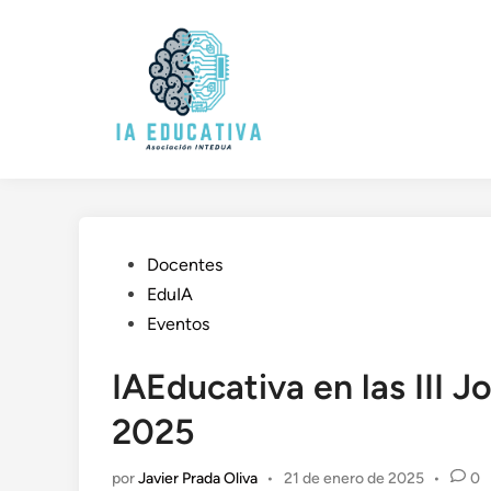
Saltar
al
contenido
Publicado
Docentes
en
EduIA
Eventos
IAEducativa en las III 
2025
por
Javier Prada Oliva
•
21 de enero de 2025
•
0