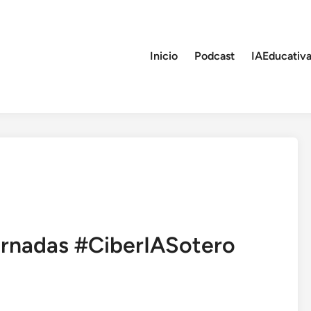
Inicio
Podcast
IAEducativa
Jornadas #CiberIASotero