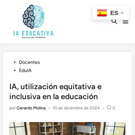
Saltar
al
ES
contenido
Men
Abrir
prin
búsqueda
Publicado
Docentes
en
EduIA
IA, utilización equitativa e
inclusiva en la educación
por
Gerardo Molina
•
10 de diciembre de 2024
•
0