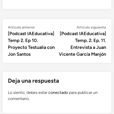
Navegación
Artículo
Artí
Artículo anterior
Artículo siguiente
anterior:
sigu
[Podcast IAEducativa]
[Podcast IAEducativa]
de
Temp 2. Ep 10.
Temp. 2. Ep. 11.
entradas
Proyecto Testualia con
Entrevista a Juan
Jon Santos
Vicente García Manjón
Deja una respuesta
Lo siento, debes estar
conectado
para publicar un
comentario.