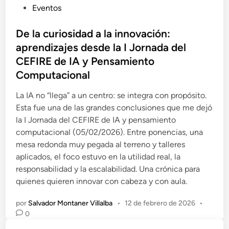
P
Eventos
u
b
De la curiosidad a la innovación:
l
aprendizajes desde la I Jornada del
i
CEFIRE de IA y Pensamiento
c
Computacional
a
d
La IA no “llega” a un centro: se integra con propósito.
o
Esta fue una de las grandes conclusiones que me dejó
e
la I Jornada del CEFIRE de IA y pensamiento
n
computacional (05/02/2026). Entre ponencias, una
mesa redonda muy pegada al terreno y talleres
aplicados, el foco estuvo en la utilidad real, la
responsabilidad y la escalabilidad. Una crónica para
quienes quieren innovar con cabeza y con aula.
por
Salvador Montaner Villalba
•
12 de febrero de 2026
•
0