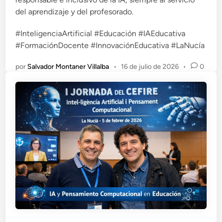
del aprendizaje y del profesorado.
#InteligenciaArtificial #Educación #IAEducativa
#FormaciónDocente #InnovaciónEducativa #LaNucía
por
Salvador Montaner Villalba
•
16 de julio de 2026
•
0