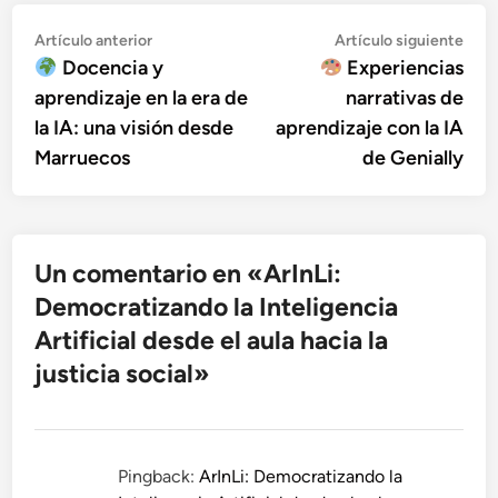
Navegación
Artículo
Artí
Artículo anterior
Artículo siguiente
anterior:
sigu
Docencia y
Experiencias
de
aprendizaje en la era de
narrativas de
entradas
la IA: una visión desde
aprendizaje con la IA
Marruecos
de Genially
Un comentario en «
ArInLi:
Democratizando la Inteligencia
Artificial desde el aula hacia la
justicia social
»
Pingback:
ArInLi: Democratizando la