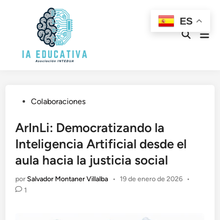
Saltar
al
ES
contenido
Men
Abrir
prin
búsqueda
Publicado
Colaboraciones
en
ArInLi: Democratizando la
Inteligencia Artificial desde el
aula hacia la justicia social
por
Salvador Montaner Villalba
•
19 de enero de 2026
•
1