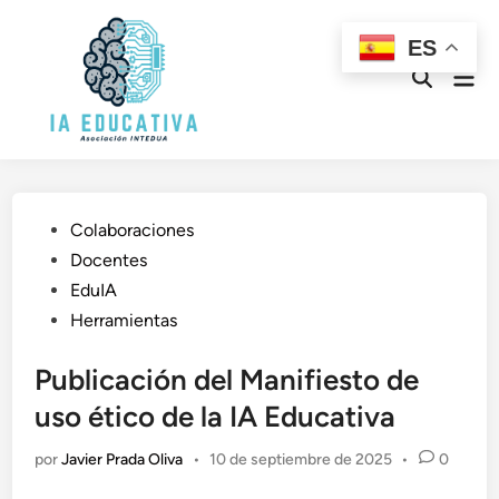
Saltar
al
ES
contenido
Men
Abrir
prin
búsqueda
Publicado
Colaboraciones
en
Docentes
EduIA
Herramientas
Publicación del Manifiesto de
uso ético de la IA Educativa
por
Javier Prada Oliva
•
10 de septiembre de 2025
•
0