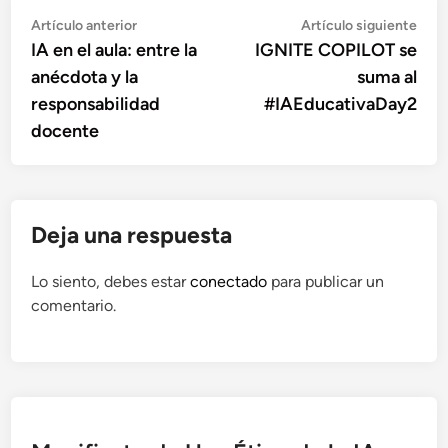
Navegación
Artículo
Artí
Artículo anterior
Artículo siguiente
anterior:
sigu
IA en el aula: entre la
IGNITE COPILOT se
de
anécdota y la
suma al
entradas
responsabilidad
#IAEducativaDay2
docente
Deja una respuesta
Lo siento, debes estar
conectado
para publicar un
comentario.