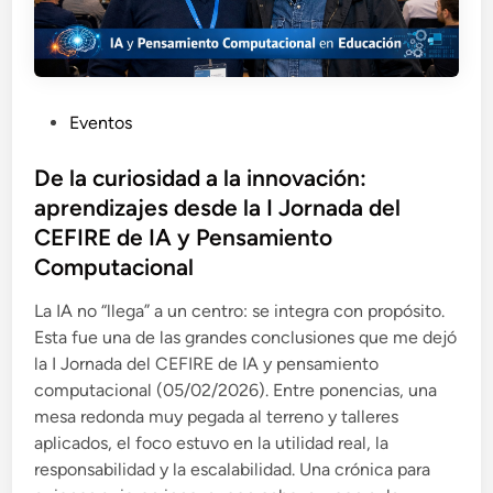
P
Eventos
u
b
De la curiosidad a la innovación:
l
aprendizajes desde la I Jornada del
i
CEFIRE de IA y Pensamiento
c
Computacional
a
d
La IA no “llega” a un centro: se integra con propósito.
o
Esta fue una de las grandes conclusiones que me dejó
e
la I Jornada del CEFIRE de IA y pensamiento
n
computacional (05/02/2026). Entre ponencias, una
mesa redonda muy pegada al terreno y talleres
aplicados, el foco estuvo en la utilidad real, la
responsabilidad y la escalabilidad. Una crónica para