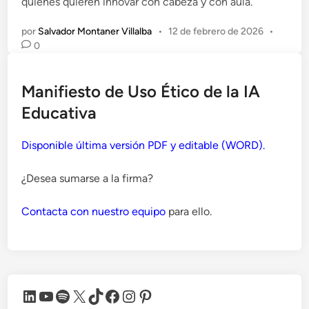
quienes quieren innovar con cabeza y con aula.
por
Salvador Montaner Villalba
•
12 de febrero de 2026
•
0
Manifiesto de Uso Ético de la IA
Educativa
Disponible última versión PDF y editable (WORD).
¿Desea sumarse a la firma?
Contacta con nuestro equipo
para ello.
LinkedIn
YouTube
Spotify
X
TikTok
Facebook
Instagram
Pinterest