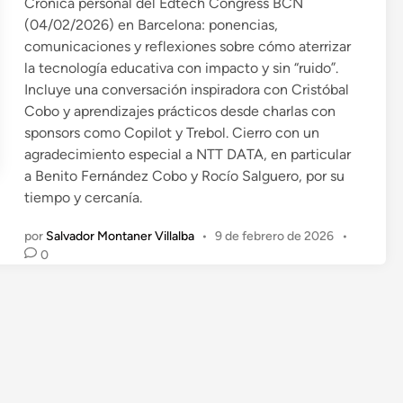
a
Crónica personal del Edtech Congress BCN
d
(04/02/2026) en Barcelona: ponencias,
o
comunicaciones y reflexiones sobre cómo aterrizar
e
la tecnología educativa con impacto y sin “ruido”.
n
Incluye una conversación inspiradora con Cristóbal
Cobo y aprendizajes prácticos desde charlas con
sponsors como Copilot y Trebol. Cierro con un
agradecimiento especial a NTT DATA, en particular
a Benito Fernández Cobo y Rocío Salguero, por su
tiempo y cercanía.
por
Salvador Montaner Villalba
•
9 de febrero de 2026
•
0