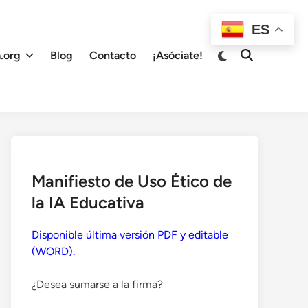
ES
Cambiar
.org
Blog
Contacto
¡Asóciate!
Abrir
a
búsqueda
modo
oscuro
Manifiesto de Uso Ético de
la IA Educativa
Disponible última versión PDF y editable
(WORD).
¿Desea sumarse a la firma?