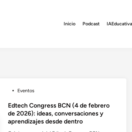
Inicio
Podcast
IAEducativa
P
Eventos
u
b
Edtech Congress BCN (4 de febrero
l
de 2026): ideas, conversaciones y
i
aprendizajes desde dentro
c