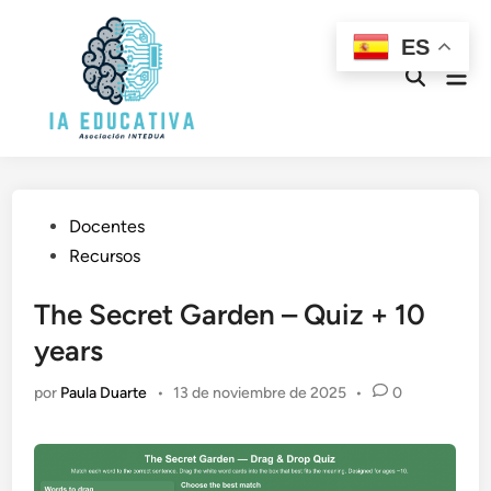
Saltar
al
ES
contenido
Men
Abrir
prin
búsqueda
Publicado
Docentes
en
Recursos
The Secret Garden – Quiz + 10
years
por
Paula Duarte
•
13 de noviembre de 2025
•
0