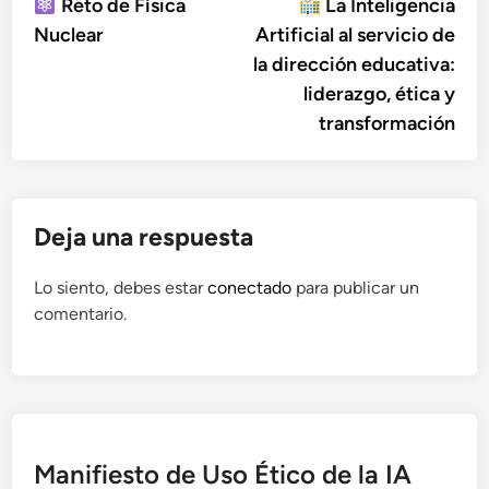
anterior:
sigu
Reto de Física
La Inteligencia
de
Nuclear
Artificial al servicio de
entradas
la dirección educativa:
liderazgo, ética y
transformación
Deja una respuesta
Lo siento, debes estar
conectado
para publicar un
comentario.
Manifiesto de Uso Ético de la IA