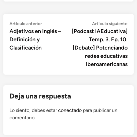
Navegación
Artículo
Artí
Artículo anterior
Artículo siguiente
anterior:
sigu
Adjetivos en inglés –
[Podcast IAEducativa]
de
Definición y
Temp. 3. Ep. 10.
entradas
Clasificación
[Debate] Potenciando
redes educativas
iberoamericanas
Deja una respuesta
Lo siento, debes estar
conectado
para publicar un
comentario.