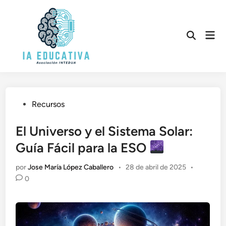
Saltar
al
contenido
Men
Abrir
prin
búsqueda
Publicado
Recursos
en
El Universo y el Sistema Solar:
Guía Fácil para la ESO
por
Jose María López Caballero
•
28 de abril de 2025
•
0