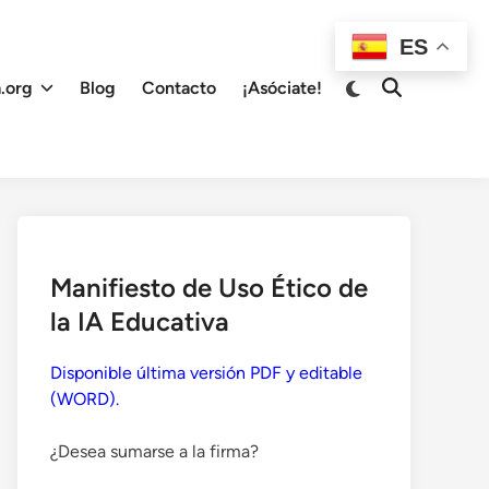
ES
Cambiar
.org
Blog
Contacto
¡Asóciate!
Abrir
a
búsqueda
modo
oscuro
Manifiesto de Uso Ético de
la IA Educativa
Disponible última versión PDF y editable
(WORD).
¿Desea sumarse a la firma?