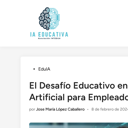
Saltar
al
contenido
Publicado
EduIA
en
El Desafío Educativo en 
Artificial para Emplead
por
Jose María López Caballero
•
8 de febrero de 202