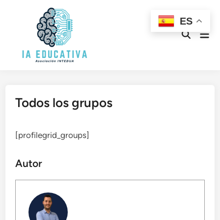
Saltar
al
ES
contenido
Men
Abrir
prin
búsqueda
Todos los grupos
[profilegrid_groups]
Autor