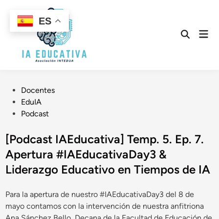
Saltar
al
ES
contenido
Men
Abrir
prin
búsqueda
Publicado
Docentes
en
EduIA
Podcast
[Podcast IAEducativa] Temp. 5. Ep. 7.
Apertura #IAEducativaDay3 &
Liderazgo Educativo en Tiempos de IA
Para la apertura de nuestro #IAEducativaDay3 del 8 de
mayo contamos con la intervención de nuestra anfitriona
Ana Sánchez Bello, Decana de la Facultad de Educación de