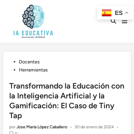
Saltar
al
ES
contenido
Men
Abrir
prin
búsqueda
Publicado
Docentes
en
Herramientas
Transformando la Educación con
la Inteligencia Artificial y la
Gamificación: El Caso de Tiny
Tap
por
Jose María López Caballero
•
30 de enero de 2024
•
0