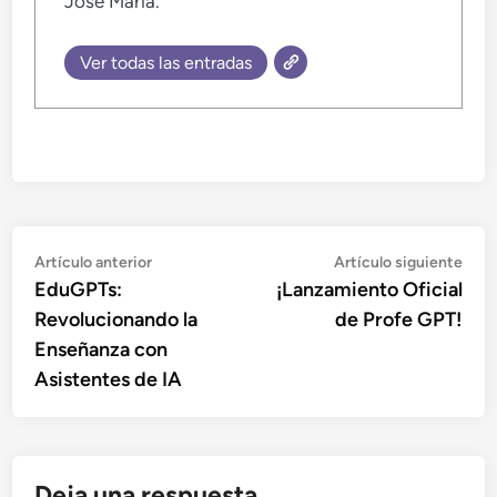
José María.
Ver todas las entradas
Navegación
Artículo
Artí
Artículo anterior
Artículo siguiente
anterior:
sigu
EduGPTs:
¡Lanzamiento Oficial
de
Revolucionando la
de Profe GPT!
entradas
Enseñanza con
Asistentes de IA
Deja una respuesta